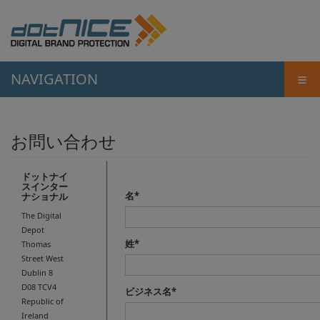
≡
NAVIGATION
お問い合わせ
ドットナイ
スインター
名*
ナショナル
The Digital
Depot
姓*
Thomas
Street West
Dublin 8
D08 TCV4
ビジネス名*
Republic of
Ireland