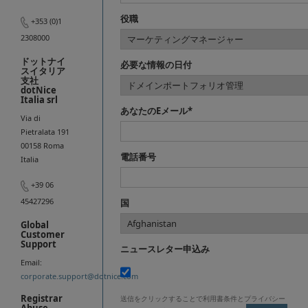
役職
+353 (0)1
2308000
ドットナイ
必要な情報の日付
スイタリア
支社
dotNice
Italia srl
あなたのEメール*
Via di
Pietralata 191
00158 Roma
電話番号
Italia
+39 06
45427296
国
Global
Customer
Support
ニュースレター申込み
Email:
corporate.support@dotnice.com
Registrar
送信をクリックすることで利用書条件とプライバシー