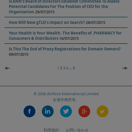
ICANN’s Board of Directors Establish Committee To Assess
Potential Candidates For The Position of CEO for the
Organisation
29/07/2015
How Will New gTLD’s impact on Search?
28/07/2015
Your Health is Your Wealth. The Benefits of .PHARMACY for
Consumers & Distributors
16/07/2015
Is This The End of Proxy Registrations for Domain Owners?
09/07/2015
1
2
3
4
…
8
© 2026 dotNice International Limited
全著作権所有。
利用規約
お問い合わせ