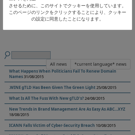
させるために、このサイトでクッキーを使用しています。
このページのリンクをクリックすることにより、クッキー
L’impatto della contraffazione sul settore della moda
の設定に同意したことになります。
All news
*current language* news
What Happens When Politicians Fail To Renew Domain
Names
31/08/2015
.WINE gTLD Has Been Given The Green Light
25/08/2015
What Is All The Fuss With New gTLD’s?
24/08/2015
New Trends in Brand Management Are As Easy As ABC…XYZ
18/08/2015
ICANN Falls Victim of Cyber-Security Breach
10/08/2015