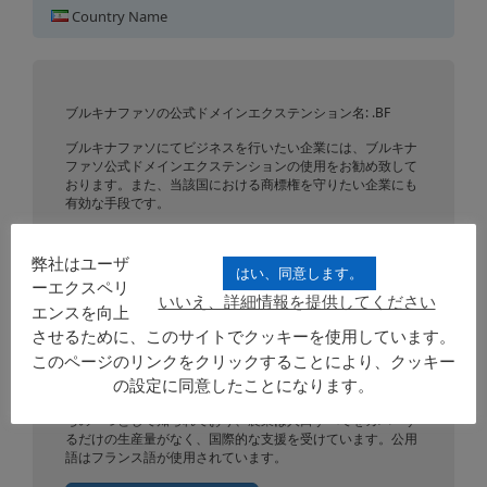
ブルキナファソにおけるドメイ
Country Name
ン登録
ブルキナファソの公式ドメインエクステンション名: .BF
ブルキナファソにてビジネスを行いたい企業には、ブルキナ
ファソ公式ドメインエクステンションの使用をお勧め致して
おります。また、当該国における商標権を守りたい企業にも
有効な手段です。
ブルキナファソとは、西アフリカに位置する共和制国家で
す。北にマリ、東にニジェール、南東にベナン、トーゴ、南
弊社はユーザ
はい、同意します。
にガーナ、南西にコートジボワールと国境を接する内陸国で
ーエクスペリ
す。首都はワガドゥグーにあり、1960年にオートボルタ共和
いいえ、詳細情報を提供してください
エンスを向上
国としてフランスから独立しました。ブルキナファソは13地
方、351郡に分割されています。公用通貨はCFAフランが使
させるために、このサイトでクッキーを使用しています。
用されています。
このページのリンクをクリックすることにより、クッキー
国土は274,200 km²あり、人口は16,468,714人です。ヴォル
の設定に同意したことになります。
タ川沿いを除く全土にサバナが広がっています。最貧国のう
ちの一つとして知られており、農業は人口すべてをカバーす
るだけの生産量がなく、国際的な支援を受けています。公用
語はフランス語が使用されています。