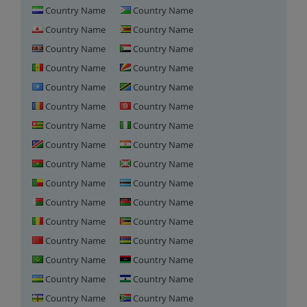
Country Name
Country Name
Country Name
Country Name
Country Name
Country Name
Country Name
Country Name
Country Name
Country Name
Country Name
Country Name
Country Name
Country Name
Country Name
Country Name
Country Name
Country Name
Country Name
Country Name
Country Name
Country Name
Country Name
Country Name
Country Name
Country Name
Country Name
Country Name
Country Name
Country Name
Country Name
Country Name