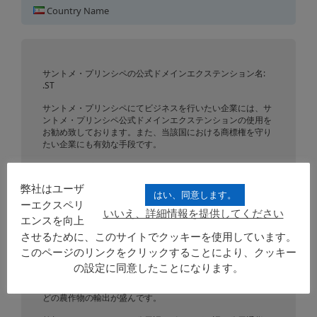
サントメ・プリンシペにおける
Country Name
ドメイン登録
サントメ・プリンシペの公式ドメインエクステンション名:
.ST
サントメ・プリンシペにてビジネスを行いたい企業には、サ
ントメ・プリンシペ公式ドメインエクステンションの使用を
お勧め致しております。また、当該国における商標権を守り
たい企業にも有効な手段です。
サントメ・プリンシペとは、正式名称サントメ・プリンシペ
民主共和国、西アフリカのギニア湾に浮かぶ火山島であるサ
弊社はユーザ
ントメ島、プリンシペ島、そしてその周辺の島々から成る共
はい、同意します。
和制の島国です。ポルトガル語諸国共同体、ポルトガル語公
ーエクスペリ
いいえ、詳細情報を提供してください
用語アフリカ諸国加盟国です。
エンスを向上
させるために、このサイトでクッキーを使用しています。
国土は、1,001 km²、人口は165,397人です。ギニア湾上のサ
ントメ島とプリンシペ島の二島と、その周囲の島嶼から構成
このページのリンクをクリックすることにより、クッキー
されています。ガボン沖250 – 300km にあり、いずれも火山
の設定に同意したことになります。
島で、最高峰はサントメ島のサントメ山（標高: 2,024m）で
す。経済はカカオ豆、コーヒー豆、パームオイル、コプラな
どの農作物の輸出が盛んです。