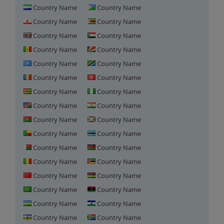
Country Name
Country Name
Country Name
Country Name
Country Name
Country Name
Country Name
Country Name
Country Name
Country Name
Country Name
Country Name
Country Name
Country Name
Country Name
Country Name
Country Name
Country Name
Country Name
Country Name
Country Name
Country Name
Country Name
Country Name
Country Name
Country Name
Country Name
Country Name
Country Name
Country Name
Country Name
Country Name