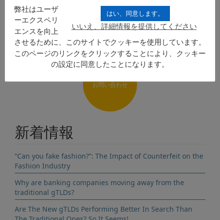
リクエストを送信
弊社はユーザ
はい、同意します。
ーエクスペリ
いいえ、詳細情報を提供してください
エンスを向上
させるために、このサイトでクッキーを使用しています。
このページのリンクをクリックすることにより、クッキー
の設定に同意したことになります。
お問い合わせ
新着情報
“Can you fake fashion?”: The Impact of Counterfeit on the
Fashion Industry
Why are banking companies moving away from the
traditional gTLDs?
Are The New gTLDs Performing Better In Search Than
The Traditional Ones? So It Seems!