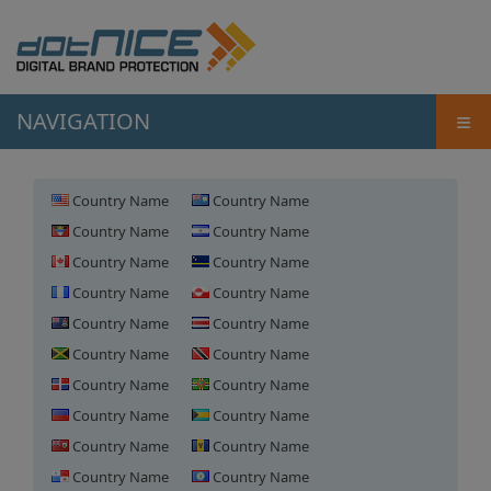
≡
NAVIGATION
Country Name
Country Name
Country Name
Country Name
Country Name
Country Name
Country Name
Country Name
Country Name
Country Name
Country Name
Country Name
Country Name
Country Name
Country Name
Country Name
Country Name
Country Name
Country Name
Country Name