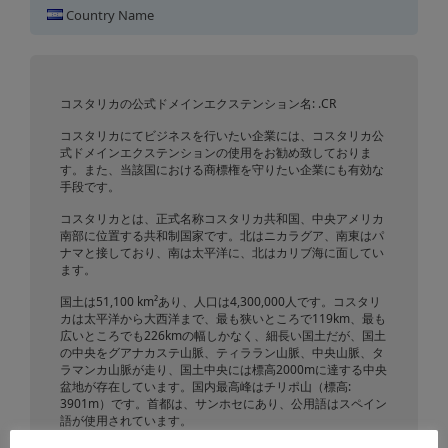
コスタリカにおけるドメイン登
Country Name
録
コスタリカの公式ドメインエクステンション名: .CR
コスタリカにてビジネスを行いたい企業には、コスタリカ公
式ドメインエクステンションの使用をお勧め致しておりま
す。また、当該国における商標権を守りたい企業にも有効な
手段です。
コスタリカとは、正式名称コスタリカ共和国、中央アメリカ
南部に位置する共和制国家です。北はニカラグア、南東はパ
ナマと接しており、南は太平洋に、北はカリブ海に面してい
ます。
国土は51,100 km²あり、人口は4,300,000人です。コスタリ
カは太平洋から大西洋まで、最も狭いところで119km、最も
広いところでも226kmの幅しかなく、細長い国土だが、国土
の中央をグアナカステ山脈、ティララン山脈、中央山脈、タ
ラマンカ山脈が走り、国土中央には標高2000mに達する中央
盆地が存在しています。国内最高峰はチリポ山（標高:
3901m）です。首都は、サンホセにあり、公用語はスペイン
語が使用されています。