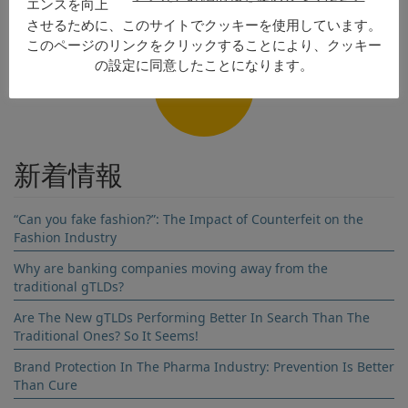
エンスを向上
させるために、このサイトでクッキーを使用しています。
Name
このページのリンクをクリックすることにより、クッキー
の設定に同意したことになります。
お問い合わせ
Surname
Company name
新着情報
Country
“Can you fake fashion?”: The Impact of Counterfeit on the
Fashion Industry
Email address
Why are banking companies moving away from the
traditional gTLDs?
Subscribe to our newsletter
Are The New gTLDs Performing Better In Search Than The
Traditional Ones? So It Seems!
Brand Protection In The Pharma Industry: Prevention Is Better
By clicking send you are agreeing to our Terms and Conditions
Than Cure
and Privacy Policy