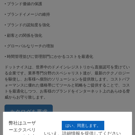
• ブランド価値の保護
• ブランドイメージの維持
• ブランドの認知度を強化
•
顧客との関係を強化
•
グローバルなリーチの増加
•
時間管理並びに管理部門にかかるコストを最適化
ドットナイスは、世界中のドメインレジストリから直接認可を受けてい
る企業です。業界専門分野のスペシャリスト達が、最新のテクノロジー
を駆使し、お客様へ個別のソリューションを提供致します。コストパフ
ォーマンスに優れた価格帯にてツールと戦略をご提供することで、コス
トを最適化しつつ、お客様のブランドをインターネット上のあらゆる脅
威からお守り致します。
カタログを要求
弊社はユーザ
はい、同意します。
ーエクスペリ
いいえ、詳細情報を提供してください