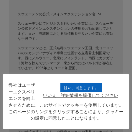
スウェーデンの公式ドメインエクステンション名: .SE
スウェーデンにてビジネスを行いたい企業には、スウェーデ
ン公式ドメインエクステンションの使用をお勧め致しており
ます。また、当該国における商標権を守りたい企業にも有効
な手段です。
スウェーデンとは、正式名称スウェーデン王国、北ヨーロッ
パのスカンディナヴィア半島に位置する立憲君主制国家で
す。西にノルウェー、北東にフィンランド、南西にカテガッ
ト海峡を挟んでデンマーク、東から南にはバルト海が存在し
ています。1995年よりユーロ加盟国。
国土は、450,295 km²、人口は9,495,113人(2013年調査)で
す。半島西部はスカンディナヴィア山脈が南北に連なってい
弊社はユーザ
るが標高は2,000m程度しかないなだらかな山脈です。ボス
はい、同意します。
ーエクスペリ
ニア湾やバルト海に沿って平野部は存在していますが、それ
いいえ、詳細情報を提供してください
ほど広大ではありません。南部のスコーネ県を除き厳しい冬
エンスを向上
であり、また夏も全般的に冷涼としているのが特徴的です。
させるために、このサイトでクッキーを使用しています。
湖沼も多く、中南部に最大のヴェーネルン湖と2番目に大き
このページのリンクをクリックすることにより、クッキー
なヴェッテルン湖が位置しています。移民が多く居住してい
るが、大半がスウェーデン人です。
の設定に同意したことになります。
非常に発達した経済力があり、農業ではコムギとオオムギな
どの栽培が盛んであり、自動車メーカーや家具メーカーなど