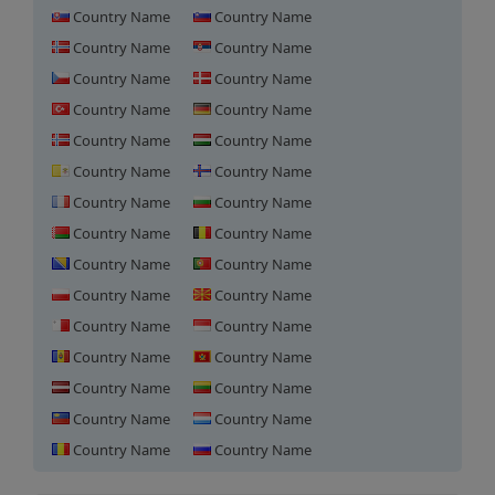
Country Name
Country Name
Country Name
Country Name
Country Name
Country Name
Country Name
Country Name
Country Name
Country Name
Country Name
Country Name
Country Name
Country Name
Country Name
Country Name
Country Name
Country Name
Country Name
Country Name
Country Name
Country Name
Country Name
Country Name
Country Name
Country Name
Country Name
Country Name
スウェーデンにおけるドメイン
Country Name
Country Name
登録