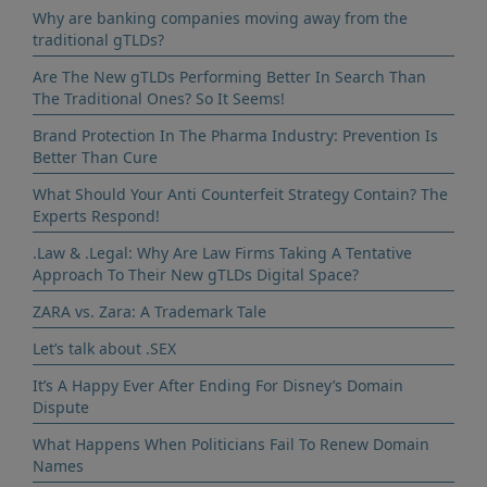
Why are banking companies moving away from the
traditional gTLDs?
Are The New gTLDs Performing Better In Search Than
The Traditional Ones? So It Seems!
Brand Protection In The Pharma Industry: Prevention Is
Better Than Cure
What Should Your Anti Counterfeit Strategy Contain? The
Experts Respond!
.Law & .Legal: Why Are Law Firms Taking A Tentative
Approach To Their New gTLDs Digital Space?
ZARA vs. Zara: A Trademark Tale
Let’s talk about .SEX
It’s A Happy Ever After Ending For Disney’s Domain
Dispute
What Happens When Politicians Fail To Renew Domain
Names