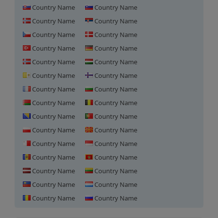
Country Name
Country Name
Country Name
Country Name
Country Name
Country Name
Country Name
Country Name
Country Name
Country Name
Country Name
Country Name
Country Name
Country Name
Country Name
Country Name
Country Name
Country Name
Country Name
Country Name
Country Name
Country Name
Country Name
Country Name
Country Name
Country Name
Country Name
Country Name
Country Name
Country Name
トルコにおけるドメイン登録