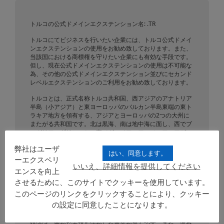
トルコの公式ドメインエクステンション名: .TR
トルコにてビジネスを行いたい企業には、トルコ公式ドメイ
ンエクステンションの使用をお勧め致しております。また、
当該国における商標権を守りたい企業にも有効な手段です。
但し、現在公式ドメインエクステンションの使用は不可能な
為、その他の公式ドメインエクステンション並びにセカンド
レベルエクステンションのご利用をお勧め致しております。
トルコとは、正式名称トルコ共和国、西アジアのアナトリア
半島（小アジア）と東ヨーロッパのバルカン半島東端の東ト
ラキア地方を領有する、アジアとヨーロッパの2つの大州に
またがる共和国です。北は黒海、南は地中海に面し、西でブ
ルガリア、ギリシャと、東でグルジア、アルメニア、アゼル
バイジャン、イラン、イラク、シリアと接しています。
弊社はユーザ
OECDとG20の創設国のうちの一国です。
はい、同意します。
ーエクスペリ
いいえ、詳細情報を提供してください
国土は783,562 km²、人口は75,627,384人(2012年調査)で
エンスを向上
す。アナトリア半島は中央に広大な高原と海沿いの狭小な平
させるために、このサイトでクッキーを使用しています。
地からなり、高原の東部はチグリス川・ユーフラテス川の源
流となっています。東部イラン国境近くにはヴァン湖とアラ
このページのリンクをクリックすることにより、クッキー
ラト山（標高 5165m）があります。民族はギリシャ人、ア
の設定に同意したことになります。
ルメニア人、ユダヤ人やその他の民族が生活しています。
経済は、豊かな土壌を活かした農業が盛んです。また、海外