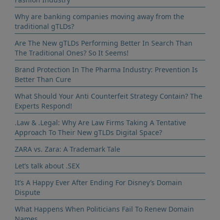
Why are banking companies moving away from the
traditional gTLDs?
Are The New gTLDs Performing Better In Search Than
The Traditional Ones? So It Seems!
Brand Protection In The Pharma Industry: Prevention Is
Better Than Cure
What Should Your Anti Counterfeit Strategy Contain? The
Experts Respond!
.Law & .Legal: Why Are Law Firms Taking A Tentative
Approach To Their New gTLDs Digital Space?
ZARA vs. Zara: A Trademark Tale
Let’s talk about .SEX
It’s A Happy Ever After Ending For Disney’s Domain
Dispute
What Happens When Politicians Fail To Renew Domain
Names