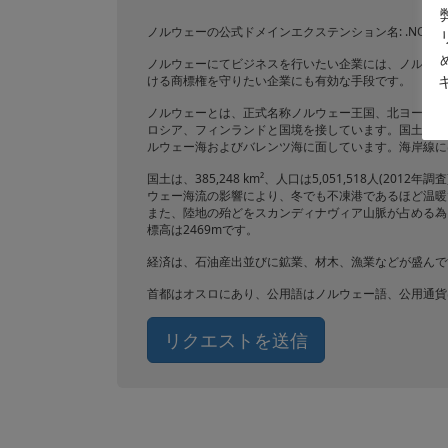
ノルウェーの公式ドメインエクステンション名: .NO
ノルウェーにてビジネスを行いたい企業には、ノルウェ
ける商標権を守りたい企業にも有効な手段です。
ノルウェーとは、正式名称ノルウェー王国、北ヨーロッ
ロシア、フィンランドと国境を接しています。国土は南
ルウェー海およびバレンツ海に面しています。海岸線に
国土は、385,248 km²、人口は5,051,518人(
ウェー海流の影響により、冬でも不凍港であるほど温暖
また、陸地の殆どをスカンディナヴィア山脈が占める為
標高は2469mです。
経済は、石油産出並びに鉱業、材木、漁業などが盛んで
首都はオスロにあり、公用語はノルウェー語、公用通貨
リクエストを送信