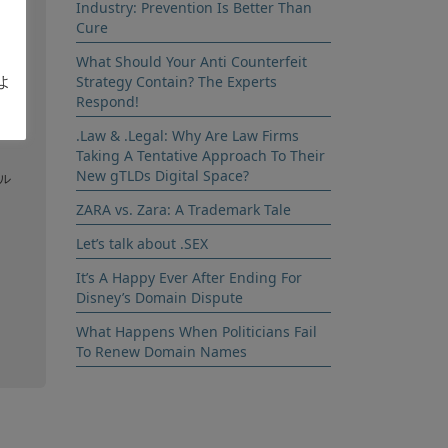
Industry: Prevention Is Better Than
Cure
What Should Your Anti Counterfeit
お
よ
Strategy Contain? The Experts
Respond!
、
ノ
.Law & .Legal: Why Are Law Firms
Taking A Tentative Approach To Their
New gTLDs Digital Space?
ノル
。
ZARA vs. Zara: A Trademark Tale
、
Let’s talk about .SEX
It’s A Happy Ever After Ending For
Disney’s Domain Dispute
What Happens When Politicians Fail
To Renew Domain Names