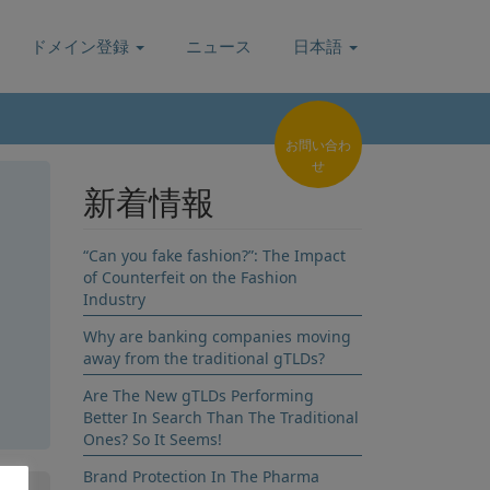
ドメイン登録
ニュース
日本語
お問い合わ
せ
新着情報
“Can you fake fashion?”: The Impact
of Counterfeit on the Fashion
Industry
Why are banking companies moving
away from the traditional gTLDs?
Are The New gTLDs Performing
Better In Search Than The Traditional
登録
Ones? So It Seems!
Brand Protection In The Pharma