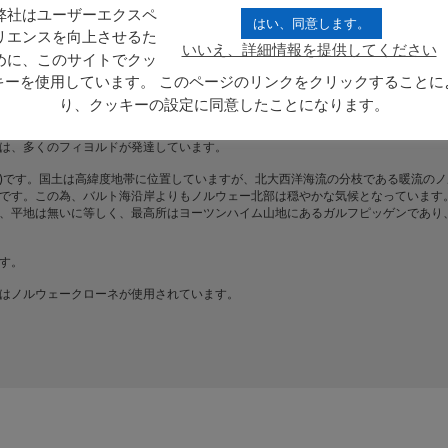
弊社はユーザーエクスペ
はい、同意します。
リエンスを向上させるた
いいえ、詳細情報を提供してください
めに、このサイトでクッ
ー公式ドメインエクステンションの使用をお勧め致しております。また、当該国に
キーを使用しています。 このページのリンクをクリックすることに
り、クッキーの設定に同意したことになります。
パのスカンディナビア半島西岸に位置する立憲君主制国家です。東にスウェーデン
北に細長く、海岸線は北大西洋の複数の海域、すなわちスカゲラック海峡、北海、
は、多くのフィヨルドが発達しています。
2012年調査)です。国土は高緯度地帯に位置していますが、北大西洋海流の分枝である暖流の
です。この為、バルト海沿岸よりもノルウェー北部は穏やかな気候となっています
、平地は無いに等しく、最高所はヨーツンハイム山地にあるガルフピッゲンであり
す。
はノルウェークローネが使用されています。