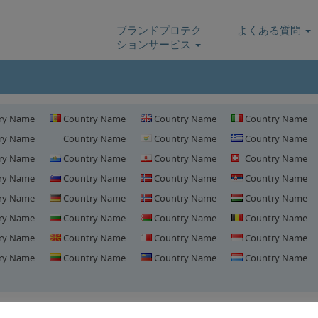
ブランドプロテク
よくある質問
ションサービス
ry Name
Country Name
Country Name
Country Name
ry Name
Country Name
Country Name
Country Name
ry Name
Country Name
Country Name
Country Name
ry Name
Country Name
Country Name
Country Name
ry Name
Country Name
Country Name
Country Name
ry Name
Country Name
Country Name
Country Name
ry Name
Country Name
Country Name
Country Name
ry Name
Country Name
Country Name
Country Name
ノルウェーにおけるドメイン