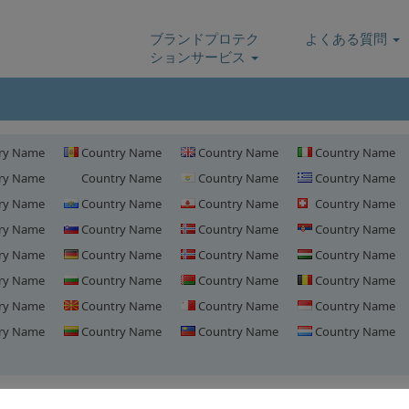
ブランドプロテク
よくある質問
ションサービス
ry Name
Country Name
Country Name
Country Name
ry Name
Country Name
Country Name
Country Name
ry Name
Country Name
Country Name
Country Name
ry Name
Country Name
Country Name
Country Name
ry Name
Country Name
Country Name
Country Name
ry Name
Country Name
Country Name
Country Name
ry Name
Country Name
Country Name
Country Name
ry Name
Country Name
Country Name
Country Name
ポーランドにおけるドメイン