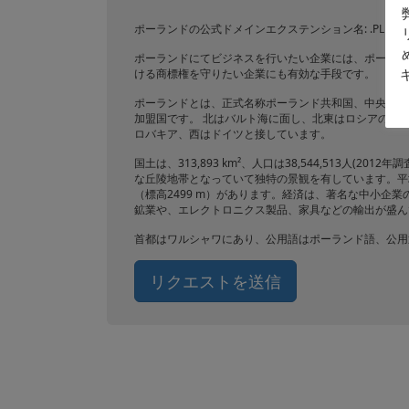
ポーランドの公式ドメインエクステンション名: .PL
ポーランドにてビジネスを行いたい企業には、ポーラン
ける商標権を守りたい企業にも有効な手段です。
ポーランドとは、正式名称ポーランド共和国、中央ヨーロッパ
加盟国です。 北はバルト海に面し、北東はロシアの飛
ロバキア、西はドイツと接しています。
国土は、313,893 km²、人口は38,544,513人
な丘陵地帯となっていて独特の景観を有しています。平
（標高2499 m）があります。経済は、著名な中小企
鉱業や、エレクトロニクス製品、家具などの輸出が盛ん
首都はワルシャワにあり、公用語はポーランド語、公用
リクエストを送信