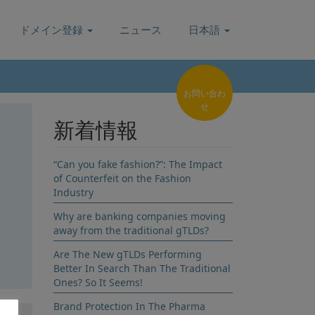
ドメイン登録
ニュース
日本語
お問い合わ
せ
新着情報
“Can you fake fashion?”: The Impact
of Counterfeit on the Fashion
Industry
Why are banking companies moving
away from the traditional gTLDs?
Are The New gTLDs Performing
Better In Search Than The Traditional
登録
Ones? So It Seems!
Brand Protection In The Pharma