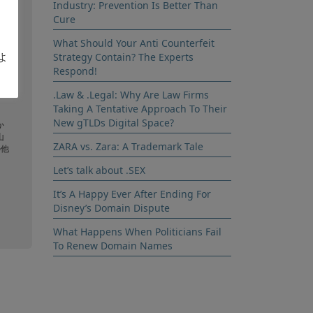
Industry: Prevention Is Better Than
Cure
What Should Your Anti Counterfeit
お
よ
Strategy Contain? The Experts
Respond!
 の
ス
.Law & .Legal: Why Are Law Firms
Taking A Tentative Approach To Their
New gTLDs Digital Space?
か
山
ZARA vs. Zara: A Trademark Tale
の他
Let’s talk about .SEX
It’s A Happy Ever After Ending For
Disney’s Domain Dispute
What Happens When Politicians Fail
To Renew Domain Names