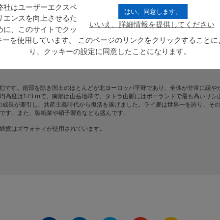
弊社はユーザーエクスペ
はい、同意します。
リエンスを向上させるた
いいえ、詳細情報を提供してください
めに、このサイトでクッ
ド公式ドメインエクステンションの使用をお勧め致しております。また、当該国に
キーを使用しています。 このページのリンクをクリックすることに
り、クッキーの設定に同意したことになります。
に位置する共和制国家です。欧州連合 (EU) そして北大西洋条約機構 (NATO)
地カリーニングラード州とリトアニア、東はベラルーシとウクライナ、南はチェコと
(2012年調査)です。南部を除き国土のほとんどが北ヨーロッパ平野であり、全体が非常に緩や
均高度は173 mで、南部は山岳地帯で、タトラ山脈にはポーランドで最も高いリシ
業の成長が牽引し、共産主義時代から復活を遂げました。ライ麦は世界一を誇り、そ
です。また、製紙業や硝子製造なども盛んです。
通貨はズウォティが使用されています。