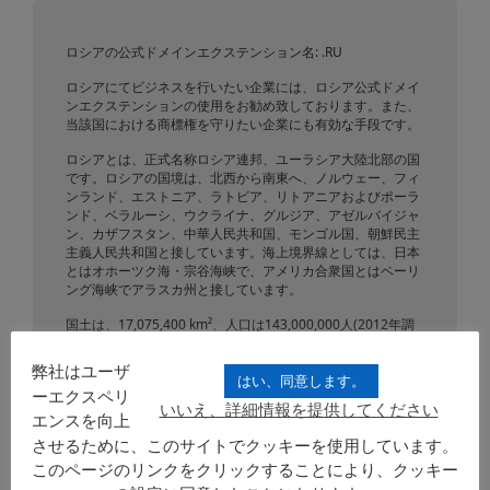
ロシアの公式ドメインエクステンション名: .RU
ロシアにてビジネスを行いたい企業には、ロシア公式ドメイ
ンエクステンションの使用をお勧め致しております。また、
当該国における商標権を守りたい企業にも有効な手段です。
ロシアとは、正式名称ロシア連邦、ユーラシア大陸北部の国
です。ロシアの国境は、北西から南東へ、ノルウェー、フィ
ンランド、エストニア、ラトビア、リトアニアおよびポーラ
ンド、ベラルーシ、ウクライナ、グルジア、アゼルバイジャ
ン、カザフスタン、中華人民共和国、モンゴル国、朝鮮民主
主義人民共和国と接しています。海上境界線としては、日本
とはオホーツク海・宗谷海峡で、アメリカ合衆国とはベーリ
ング海峡でアラスカ州と接しています。
国土は、17,075,400 km²、人口は143,000,000人(2012年調
査)です。世界最大の面積を持つロシアは、ユーラシア大陸の
北部にバルト海沿岸から太平洋まで東西に伸びる広大な国土
弊社はユーザ
を持っています。国土の北辺は北極圏に入り人口も希薄です
はい、同意します。
ーエクスペリ
が、南辺に近づくと地理的に多様となり人口も多くなりま
いいえ、詳細情報を提供してください
す。ヨーロッパ部とアジア部の大部分は広大な平原で、南部
エンスを向上
のステップから北は広大なタイガがその大部分を占めてお
させるために、このサイトでクッキーを使用しています。
り、さらに高緯度になると、樹木が生育しないツンドラ地帯
このページのリンクをクリックすることにより、クッキー
となります。黒海とカスピ海の間の南の国境にはヨーロッパ