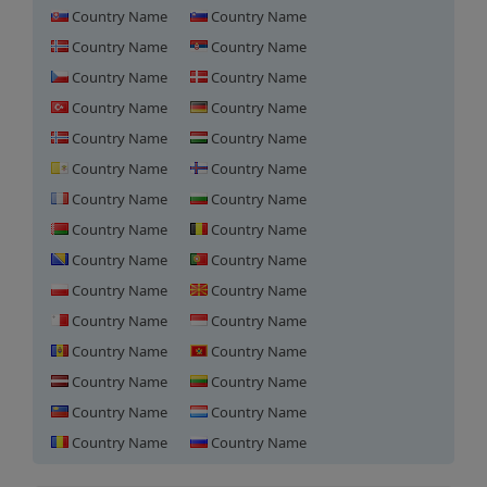
Country Name
Country Name
Country Name
Country Name
Country Name
Country Name
Country Name
Country Name
Country Name
Country Name
Country Name
Country Name
Country Name
Country Name
Country Name
Country Name
Country Name
Country Name
Country Name
Country Name
Country Name
Country Name
Country Name
Country Name
Country Name
Country Name
Country Name
Country Name
Country Name
Country Name
ロシアにおけるドメイン登録