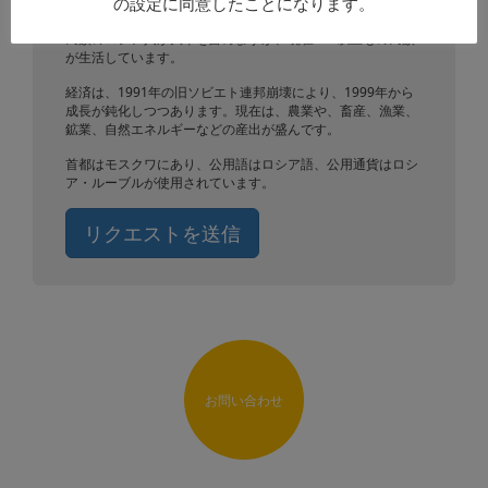
最高峰のエルブルス山を含むカフカース山脈があり、ヨーロ
の設定に同意したことになります。
ッパとアジアの境界にはウラル山脈があります。東スラヴ系
民族のロシア人が大半を占めますが、現在180以上もの民族
が生活しています。
経済は、1991年の旧ソビエト連邦崩壊により、1999年から
成長が鈍化しつつあります。現在は、農業や、畜産、漁業、
鉱業、自然エネルギーなどの産出が盛んです。
首都はモスクワにあり、公用語はロシア語、公用通貨はロシ
ア・ルーブルが使用されています。
リクエストを送信
お問い合わせ