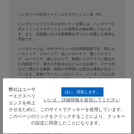
ハンガリーの公式ドメインエクステンション名: .HU
ハンガリーにてビジネスを行いたい企業には、ハンガリー公
式ドメインエクステンションの使用をお勧め致しておりま
す。また、当該国における商標権を守りたい企業にも有効な
手段です。
ハンガリーとは、中央ヨーロッパの共和制国家です。西にオ
ーストリア、スロベニア、北にスロバキア、東にウクライ
ナ、ルーマニア、南にセルビア、南西にクロアチアに囲まれ
た内陸国です。国土の大部分はなだらかな丘陵で、ドナウ川
などに潤される東部・南部の平野部には肥沃な農地が広がっ
ています。首都ブダペストにはロンドン、イスタンブルに次
いで世界で3番目に地下鉄が開通しました。首都はブダペス
トにあります。
弊社はユーザ
はい、同意します。
国土は93,030 km²であり、人口は9,983,645人(2012年調査)
ーエクスペリ
です。ハンガリーの国土はカルパティア山脈の麓に広がるカ
いいえ、詳細情報を提供してください
エンスを向上
ルパート盆地のうちの平野部をなしています。ハンガリー平
させるために、このサイトでクッキーを使用しています。
原またはハンガリー盆地と呼ばれる国土の中心は、中央を流
れるドナウ川によって二分され、東には大きな支流のティサ
このページのリンクをクリックすることにより、クッキー
川も流れています。国土の西部にはバラトン湖がある。また
の設定に同意したことになります。
各地に温泉が湧き出ており、公衆浴場が古くから建設・利用
されてきた。ヨーロッパ有数の「温泉大国」であり、多くの