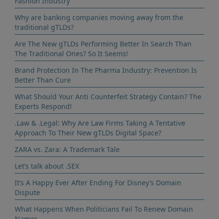
Fashion Industry
Why are banking companies moving away from the
traditional gTLDs?
Are The New gTLDs Performing Better In Search Than
The Traditional Ones? So It Seems!
Brand Protection In The Pharma Industry: Prevention Is
Better Than Cure
What Should Your Anti Counterfeit Strategy Contain? The
Experts Respond!
.Law & .Legal: Why Are Law Firms Taking A Tentative
Approach To Their New gTLDs Digital Space?
ZARA vs. Zara: A Trademark Tale
Let’s talk about .SEX
It’s A Happy Ever After Ending For Disney’s Domain
Dispute
What Happens When Politicians Fail To Renew Domain
Names