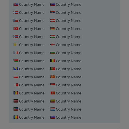
Country Name
Country Name
Country Name
Country Name
Country Name
Country Name
Country Name
Country Name
Country Name
Country Name
Country Name
Country Name
Country Name
Country Name
Country Name
Country Name
Country Name
Country Name
Country Name
Country Name
Country Name
Country Name
Country Name
Country Name
Country Name
Country Name
Country Name
Country Name
ハンガリーにおけるドメイン登
Country Name
Country Name
録