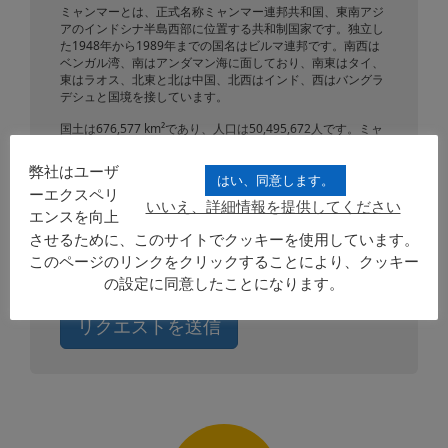
ミャンマーとは、正式名称ミャンマー連邦共和国、東南アジ
アのインドシナ半島西部に位置する共和制国家です。独立し
た1948年から1989年までの国名はビルマ連邦です。南西は
ベンガル湾、南はアンダマン海に面しており、南東はタイ、
東はラオス、北東と北は中国、北西はインド、西はバングラ
デシュと国境を接しています。
国土は676,577 km²であり、人口は50,495,672人です。ミャ
ンマーは北緯10度から28度の間に位置し、南北に伸びる長い
国土が特徴的です。陸では中国・タイ・ラオス・インド・バ
弊社はユーザ
ングラデシュと国境を接し、境界線の総延長距離は約
はい、同意します。
ーエクスペリ
4,600kmに達しています。 海側はアンダマン海とベンガル湾
いいえ、詳細情報を提供してください
に面し、海岸線の全長は約2,000kmです。経済は米などの農
エンスを向上
業や、天然ガスの輸出などが盛んです。
させるために、このサイトでクッキーを使用しています。
このページのリンクをクリックすることにより、クッキー
首都はネピドーにあり、公用語はビルマ語、公用通貨はチャ
ットが使用されています。
の設定に同意したことになります。
リクエストを送信