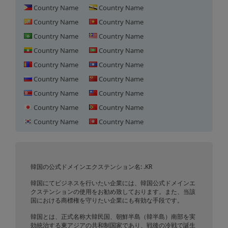
Country Name
Country Name
Country Name
Country Name
Country Name
Country Name
Country Name
Country Name
Country Name
Country Name
Country Name
Country Name
Country Name
Country Name
Country Name
Country Name
Country Name
Country Name
韓国におけるドメイン登録
韓国の公式ドメインエクステンション名: .KR
韓国にてビジネスを行いたい企業には、韓国公式ドメインエ
クステンションの使用をお勧め致しております。また、当該
国における商標権を守りたい企業にも有効な手段です。
韓国とは、正式名称大韓民国、朝鮮半島（韓半島）南部を実
効統治する東アジアの共和制国家であり、戦後の冷戦で誕生