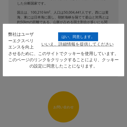
した分断国家です。
国土は、100,210 km²、人口は50,004,441人です。西には黄
海、東には日本海に面し、朝鮮海峡を隔てて釜山と対馬とは
約50kmの距離である。山脈が占める国土割合が多いにも関
わらず、人口は多く、世界でも20番目の人口過密度を誇って
います。経済はエレクトロニクス製品や車などの工業が盛ん
弊社はユーザ
です。
はい、同意します。
ーエクスペリ
いいえ、詳細情報を提供してください
首都はソウルにあり、公用語は韓国語、公用通貨はウォンが
エンスを向上
使用されています。
させるために、このサイトでクッキーを使用しています。
このページのリンクをクリックすることにより、クッキー
リクエストを送信
の設定に同意したことになります。
お問い合わせ